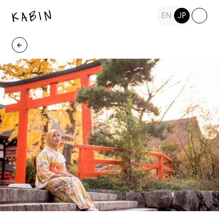
EN
JP