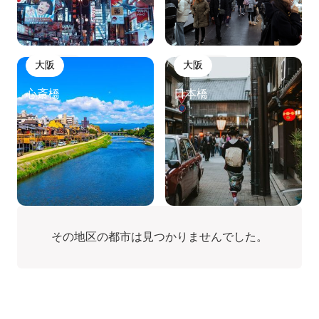
大阪
大阪
心斎橋
日本橋
京都
京都
その地区の都市は見つかりませんでした。
河原町
祇園