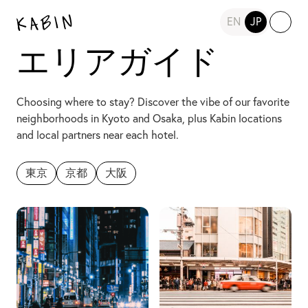
EN
JP
エリアガイド
Choosing where to stay? Discover the vibe of our favorite
neighborhoods in Kyoto and Osaka, plus Kabin locations
and local partners near each hotel.
東京
京都
大阪