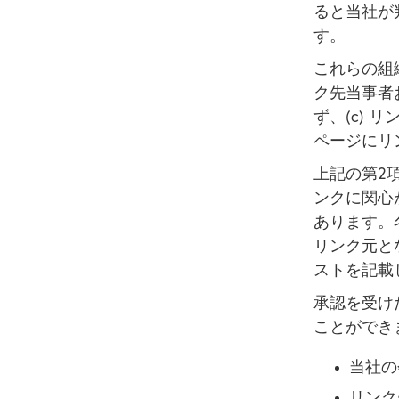
ると当社が
す。
これらの組織
ク先当事者
ず、(c)
ページにリ
上記の第2
ンクに関心が
あります。
リンク元と
ストを記載
承認を受け
ことができ
当社の
リンク