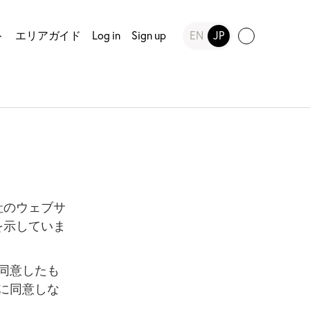
ト
エリアガイド
Log in
Sign up
EN
JP
会社のウェブサ
要を示していま
同意したも
に同意しな