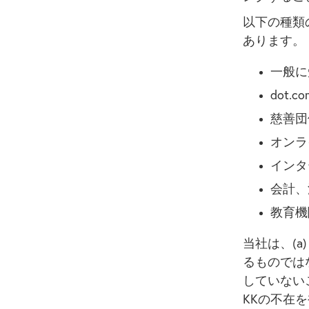
以下の種類
あります。
一般に
dot.
慈善団
オンラ
インタ
会計、
教育機
当社は、(
るものでは
していないこ
KKの不在