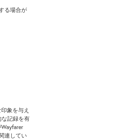
する場合が
な印象を与え
的な記録を有
farer
に関連してい