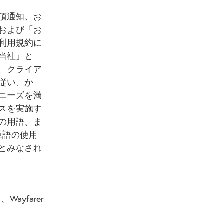
項通知、お
および「お
利用規約に
当社」と
、クライア
従い、か
ニーズを満
スを実施す
の用語、ま
単語の使用
とみなされ
yfarer