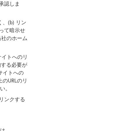
承認しま
(b) リン
って暗示せ
当社のホーム
サイトへのリ
知する必要が
サイトへの
のURLのリ
さい。
リンクする
は