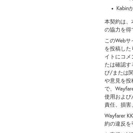
Kab
本契約は、
の協力を得
このWeb
を投稿したり
イトにコメ
たは確認する
び/または
や意見を投
で、Wayf
使用および
責任、損害
Wayfar
約の違反を